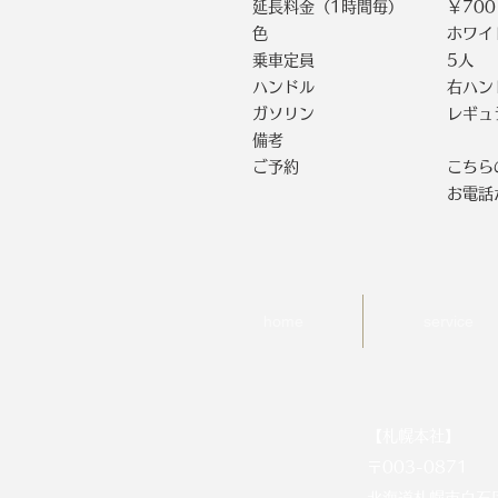
延長料金（1時間毎）
￥700
色
ホワイ
乗車定員
5人
ハンドル
右ハン
ガソリン
レギュ
備考
ご予約
こちら
お電話
home
service
【札幌本社】
〒003-0871